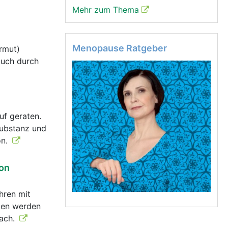
Mehr zum Thema
Menopause Ratgeber
rmut)
auch durch
uf geraten.
Substanz und
on.
von
hren mit
len werden
nach.