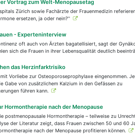
her Vortrag zum Welt-Menopausetag
spitals Zürich sowie Fachärzte der Frauenmedizin referier
rmone ersetzen, ja oder nein?''
rauen - Experteninterview
ntinenz oft auch von Ärzten bagatellisiert, sagt der Gynäk
len sich die Frauen in ihrer Lebensqualität deutlich beeintr
hen das Herzinfarktrisiko
mit Vorliebe zur Osteoporoseprophylaxe eingenommen. Je
die Gabe von zusätzlichem Kalzium in den Gefässen zu
gerungen führen kann.
r Hormontherapie nach der Menopause
 die postmenopausale Hormontherapie – teilweise zu Unrecht 
alyse der Literatur zeigt, dass Frauen zwischen 50 und 60 
n Hormontherapie nach der Menopause profitieren können.