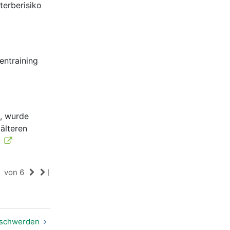
terberisiko
entraining
t, wurde
älteren
.
von 6
|
schwerden