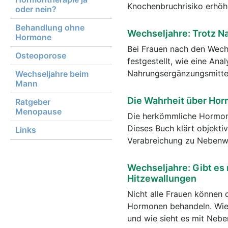
Knochenbruchrisiko erhöhe
oder nein?
Behandlung ohne
Wechseljahre: Trotz 
Hormone
Bei Frauen nach den Wech
Osteoporose
festgestellt, wie eine An
Nahrungsergänzungsmitte
Wechseljahre beim
Mann
Die Wahrheit über Ho
Ratgeber
Menopause
Die herkömmliche Hormonth
Dieses Buch klärt objekti
Links
Verabreichung zu Nebenwi
Wechseljahre: Gibt es
Hitzewallungen
Nicht alle Frauen können 
Hormonen behandeln. Wie 
und wie sieht es mit Nebe