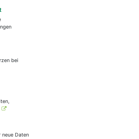
t
e
ingen
rzen bei
ten,
.
r neue Daten