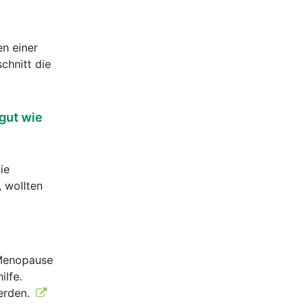
n einer
chnitt die
gut wie
ie
 wollten
 Menopause
ilfe.
werden.