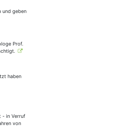
en und geben
ologe Prof.
ächtigt.
tzt haben
- in Verruf
Jahren von