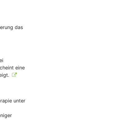
sierung das
ei
cheint eine
eigt.
rapie unter
niger