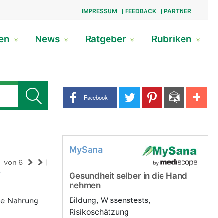
IMPRESSUM
FEEDBACK
PARTNER
gen
News
Ratgeber
Rubriken
Share buttons
Facebook
MySana
von 6
|
Gesundheit selber in die Hand
nehmen
Bildung, Wissenstests,
che Nahrung
Risikoschätzung