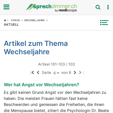
Fokus
FOKUS
WECHSELJAHRE
AKTUELL
Krankheitsbilder
Artikel zum Thema
Symptome
Wechseljahre
Untersuchungen
Artikel 101-103 / 103
News
Seite
von 6
|
|
Ratgeber
Wer hat Angst vor Wechseljahren?
Es gibt keinen Grund Angst vor den Wechseljahren zu
Rubriken
haben. Die meisten Frauen hätten fast keine
Beschwerden und geniessen die Freiheiten, die ihnen
die Menopause bietet, zitiert die Psychologin Dr. Beate