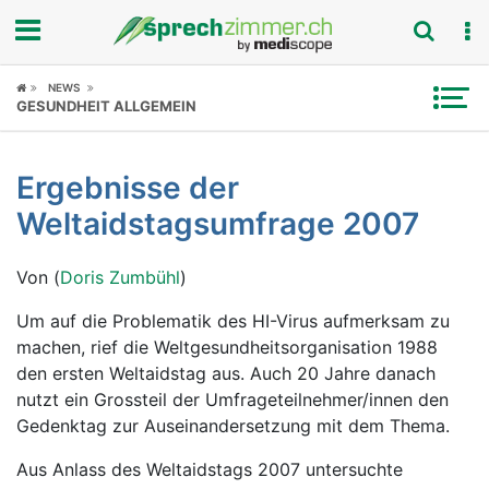
Fokus
NEWS
GESUNDHEIT ALLGEMEIN
Krankheitsbilder
Ergebnisse der
Symptome
Weltaidstagsumfrage 2007
Untersuchungen
Von (
Doris Zumbühl
)
News
Um auf die Problematik des HI-Virus aufmerksam zu
machen, rief die Weltgesundheitsorganisation 1988
Ratgeber
den ersten Weltaidstag aus. Auch 20 Jahre danach
nutzt ein Grossteil der Umfrageteilnehmer/innen den
Rubriken
Gedenktag zur Auseinandersetzung mit dem Thema.
Aus Anlass des Weltaidstags 2007 untersuchte