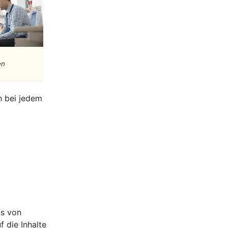
en
ch bei jedem
ns von
 die Inhalte