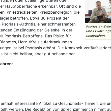
n runden oder ovalen, geröteten oder
r Hauptoberfläche erkennbar. Oft sind die
en, Kniestreckseiten, Kreuzbandregion, die
Nägel betroffen. Etwa 30 Prozent der
 Psoriasis-Arthritis, einer schmerzhaften
Psoriasis - Ziele
enden Entzündung der Gelenke. In der
und Erwartung
0 Psoriasis-Betroffene. Das Risiko für
besprechen
Diabetes, Herz-/Kreislauferkrankungen
ungen ist bei Psoriasis erhöht. Die Krankheit verläuft jedo
 ist nicht heilbar, aber gut behandelbar.
fahren:
 enthält interessante Artikel zu Gesundheits-Themen, die u
tellt werden. Die Redaktion von Sprechzimmer.ch nimmt auf