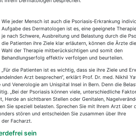
re Therapieziele offen mit ihrem Dermatologen besprechen.
Wie jeder Mensch ist auch die Psoriasis-Erkrankung individ
Aufgabe des Dermatologen ist es, eine geeignete Therapie
je nach Schwere, Ausbreitung und Belastung durch die Pso
die Patienten ihre Ziele klar erläutern, können die Ärzte di
Wahl der Therapie mitberücksichtigen und somit den
Behandlungserfolg effektiv verfolgen und beurteilen.
„Für die Patienten ist es wichtig, dass sie ihre Ziele und 
ndelnden Arzt besprechen“, erklärt Prof. Dr. med. Nikhil Ya
 und Venerologie am Unispital Insel in Bern. Denn die Bela
itig. „Bei der Psoriasis können viele, unterschiedliche Fakto
t, Herde an sichtbaren Stellen oder Genitalen, Nagelverän
 Sie speziell belasten. Sprechen Sie mit Ihrem Arzt über 
onders stören und entscheiden Sie zusammen über Ihre
 der Facharzt.
rdefrei sein