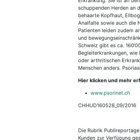
Erkrankung. Sie ist an de
schuppenden Herden an de
behaarte Kopfhaut, Ellbog
Analfalte sowie auch die 
Patienten leiden zudem an
und bewegungseinschränk
Schweiz gibt es ca. 160‘00
Begleiterkrankungen, wie 
oder arthritischen Erkrank
Menschen anders. Psoriasis
Hier klicken und mehr er
www.psorinet.ch
CHHUD160528_09/2016
Die Rubrik Publireportage
Kunden zur Verfügung ges