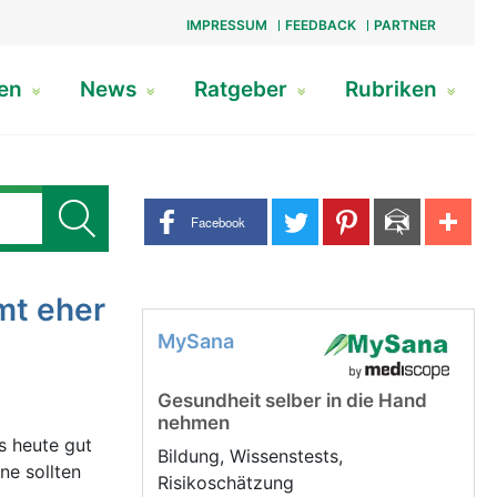
IMPRESSUM
FEEDBACK
PARTNER
gen
News
Ratgeber
Rubriken
Share buttons
Facebook
mt eher
MySana
Gesundheit selber in die Hand
nehmen
s heute gut
Bildung, Wissenstests,
ne sollten
Risikoschätzung