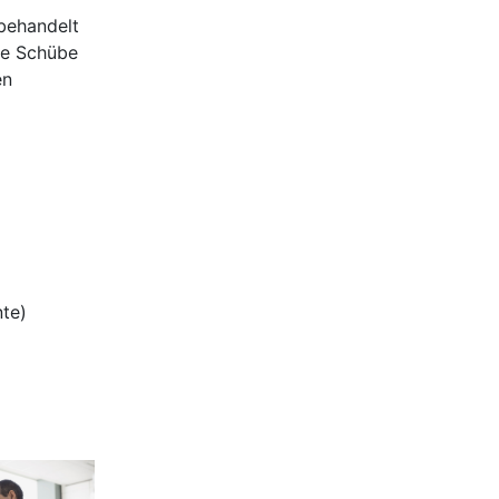
 behandelt
ue Schübe
en
nte)