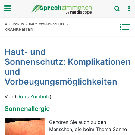
Fokus
FOKUS
HAUT-/SONNENSCHUTZ
KRANKHEITEN
Krankheitsbilder
Haut- und
Symptome
Sonnenschutz: Komplikationen
Untersuchungen
und
Vorbeugungsmöglichkeiten
News
Von (
Doris Zumbühl
)
Ratgeber
Sonnenallergie
Rubriken
Gehören Sie auch zu den
Menschen, die beim Thema Sonne