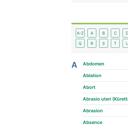
A-Z
A
B
C
Q
R
S
T
A
Abdomen
Ablation
Abort
Abrasio uteri (Küret
Abrasion
Absence