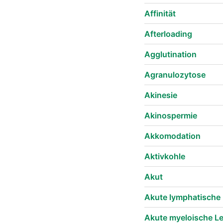
Affinität
Afterloading
Agglutination
Agranulozytose
Akinesie
Akinospermie
Akkomodation
Aktivkohle
Akut
Akute lymphatische
Akute myeloische L