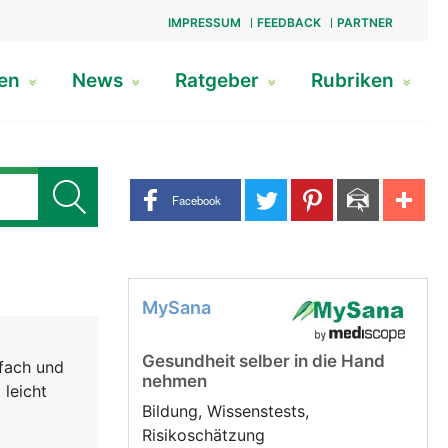
IMPRESSUM
FEEDBACK
PARTNER
gen
News
Ratgeber
Rubriken
Share buttons
Facebook
MySana
Gesundheit selber in die Hand
nfach und
nehmen
 leicht
Bildung, Wissenstests,
Risikoschätzung