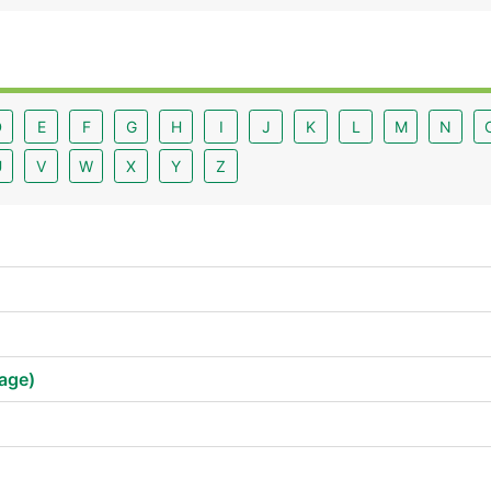
D
E
F
G
H
I
J
K
L
M
N
U
V
W
X
Y
Z
tage)