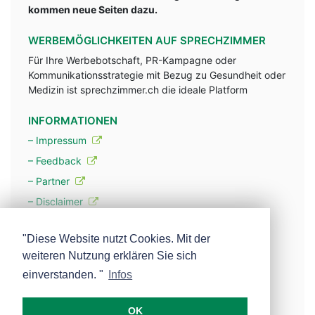
kommen neue Seiten dazu.
WERBEMÖGLICHKEITEN AUF SPRECHZIMMER
Für Ihre Werbebotschaft, PR-Kampagne oder
Kommunikationsstrategie mit Bezug zu Gesundheit oder
Medizin ist sprechzimmer.ch die ideale Platform
INFORMATIONEN
– Impressum
– Feedback
– Partner
– Disclaimer
– Datenschutzerklärung / Privacy Policy
"Diese Website nutzt Cookies. Mit der
weiteren Nutzung erklären Sie sich
– Werbung
einverstanden. "
Infos
– Mehr über unsere Experten
OK