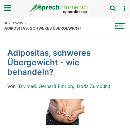
Fokus
FOKUS
ADIPOSITAS, SCHWERES ÜBERGEWICHT
Krankheitsbilder
Adipositas, schweres
Symptome
Übergewicht - wie
Untersuchungen
behandeln?
News
Von (
Dr. med. Gerhard Emrich
,
Doris Zumbühl
)
Ratgeber
Rubriken