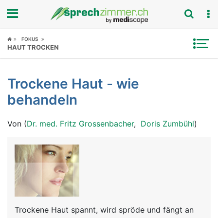
Fokus
FOKUS
HAUT TROCKEN
Krankheitsbilder
Trockene Haut - wie
Symptome
behandeln
Untersuchungen
Von (
Dr. med. Fritz Grossenbacher
,
Doris Zumbühl
)
News
Ratgeber
Rubriken
Trockene Haut spannt, wird spröde und fängt an