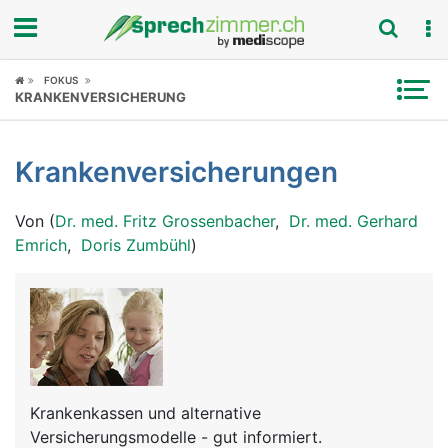
Fokus
FOKUS
KRANKENVERSICHERUNG
Krankheitsbilder
Krankenversicherungen
Symptome
Von (
Dr. med. Fritz Grossenbacher
,
Dr. med. Gerhard
Untersuchungen
Emrich
,
Doris Zumbühl
)
News
Ratgeber
Rubriken
Krankenkassen und alternative
Versicherungsmodelle - gut informiert.