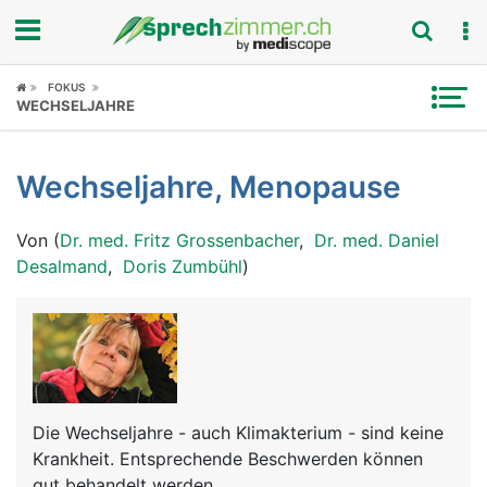
Fokus
FOKUS
WECHSELJAHRE
Krankheitsbilder
Wechseljahre, Menopause
Symptome
Von (
Dr. med. Fritz Grossenbacher
,
Dr. med. Daniel
Untersuchungen
Desalmand
,
Doris Zumbühl
)
News
Ratgeber
Rubriken
Die Wechseljahre - auch Klimakterium - sind keine
Krankheit. Entsprechende Beschwerden können
gut behandelt werden.