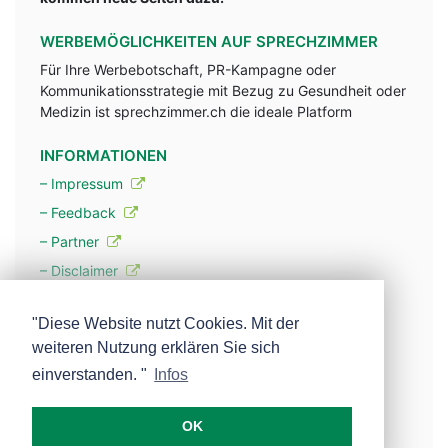
WERBEMÖGLICHKEITEN AUF SPRECHZIMMER
Für Ihre Werbebotschaft, PR-Kampagne oder
Kommunikationsstrategie mit Bezug zu Gesundheit oder
Medizin ist sprechzimmer.ch die ideale Platform
INFORMATIONEN
– Impressum
– Feedback
– Partner
– Disclaimer
– Datenschutzerklärung / Privacy Policy
"Diese Website nutzt Cookies. Mit der
weiteren Nutzung erklären Sie sich
– Werbung
einverstanden. "
Infos
– Mehr über unsere Experten
OK