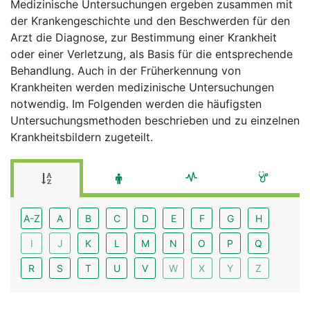
Medizinische Untersuchungen ergeben zusammen mit
der Krankengeschichte und den Beschwerden für den
Arzt die Diagnose, zur Bestimmung einer Krankheit
oder einer Verletzung, als Basis für die entsprechende
Behandlung. Auch in der Früherkennung von
Krankheiten werden medizinische Untersuchungen
notwendig. Im Folgenden werden die häufigsten
Untersuchungsmethoden beschrieben und zu einzelnen
Krankheitsbildern zugeteilt.
A-Z
A
B
C
D
E
F
G
H
I
J
K
L
M
N
O
P
Q
R
S
T
U
V
W
X
Y
Z