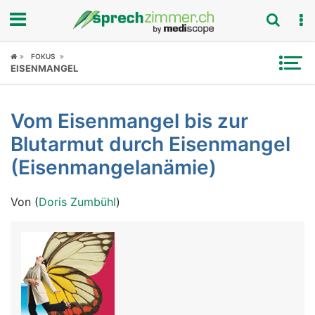
Fokus
FOKUS
EISENMANGEL
Krankheitsbilder
Vom Eisenmangel bis zur
Symptome
Blutarmut durch Eisenmangel
Untersuchungen
(Eisenmangelanämie)
News
Von (
Doris Zumbühl
)
Ratgeber
Rubriken