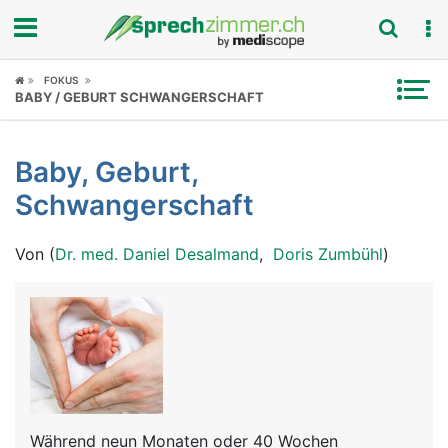
Fokus
FOKUS
BABY / GEBURT SCHWANGERSCHAFT
Krankheitsbilder
Baby, Geburt,
Symptome
Schwangerschaft
Untersuchungen
Von (
Dr. med. Daniel Desalmand
,
Doris Zumbühl
)
News
Ratgeber
Rubriken
Während neun Monaten oder 40 Wochen