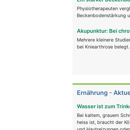
Physiotherapeuten verg
Beckenbodenstärkung un
Akupunktur: Bei chr
Mehrere kleinere Studi
bei Kniearthrose belegt.
Ernährung - Aktue
Wasser ist zum Trink
Bei kaltem, grauem Sch
heiss ist, braucht der K
und Hautreizungen ode