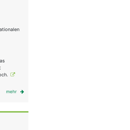
ationalen
Das
t
hoch.
mehr