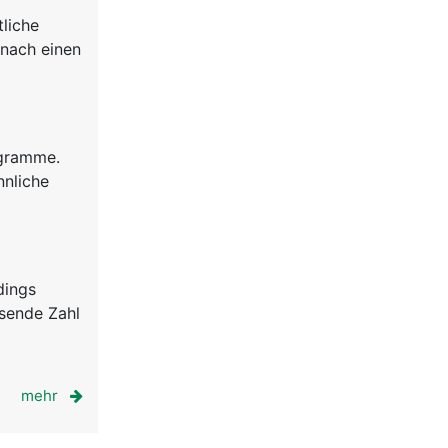
tliche
anach einen
ogramme.
nnliche
dings
hsende Zahl
mehr