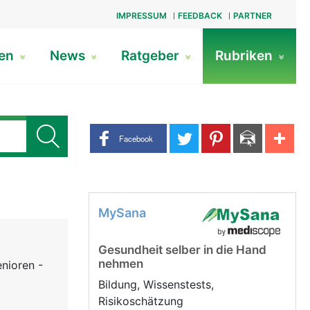
IMPRESSUM
FEEDBACK
PARTNER
gen
News
Ratgeber
Rubriken
Share buttons
Facebook
MySana
Gesundheit selber in die Hand
nehmen
nioren -
Bildung, Wissenstests,
Risikoschätzung