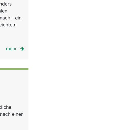
nders
alen
nach - ein
reichtem
mehr
tliche
anach einen