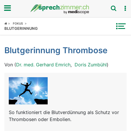
Fokus
FOKUS
BLUTGERINNUNG
Krankheitsbilder
Blutgerinnung Thrombose
Symptome
Von (
Dr. med. Gerhard Emrich
,
Doris Zumbühl
)
Untersuchungen
News
Ratgeber
Rubriken
So funktioniert die Blutverdünnung als Schutz vor
Thrombosen oder Embolien.