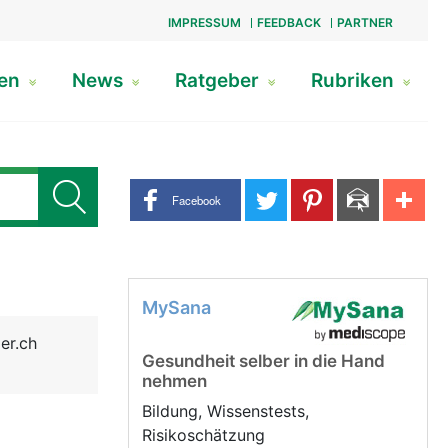
IMPRESSUM
FEEDBACK
PARTNER
gen
News
Ratgeber
Rubriken
Share buttons
Facebook
MySana
er.ch
Gesundheit selber in die Hand
nehmen
Bildung, Wissenstests,
Risikoschätzung