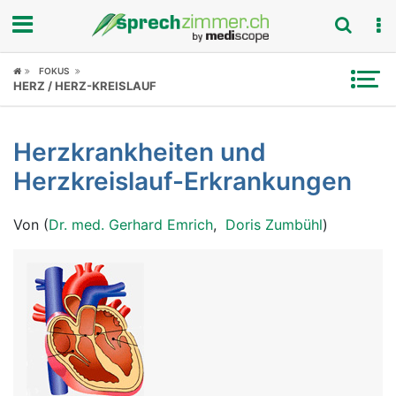
Fokus
FOKUS
HERZ / HERZ-KREISLAUF
Krankheitsbilder
Herzkrankheiten und
Symptome
Herzkreislauf-Erkrankungen
Untersuchungen
Von (
Dr. med. Gerhard Emrich
,
Doris Zumbühl
)
News
Ratgeber
Rubriken