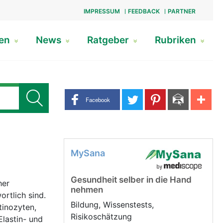
IMPRESSUM
FEEDBACK
PARTNER
gen
News
Ratgeber
Rubriken
Share buttons
Facebook
MySana
Gesundheit selber in die Hand
her
nehmen
ortlich sind.
Bildung, Wissenstests,
tinozyten,
Risikoschätzung
lastin- und