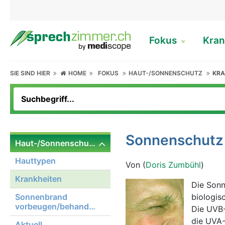
Fokus
Kran
SIE SIND HIER
HOME
FOKUS
HAUT-/SONNENSCHUTZ
KRA
Sonnenschutz
Haut-/Sonnenschutz
Hauttypen
Von (
Doris Zumbühl
)
Krankheiten
Die Sonn
Sonnenbrand
biologis
vorbeugen/behandeln
Die UVB-
die UVA-
Aktuell