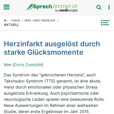
Fokus
FOKUS
HERZ / HERZ-KREISLAUF
AKTUELL
Krankheitsbilder
Herzinfarkt ausgelöst durch
Symptome
starke Glücksmomente
Untersuchungen
Von (
Doris Zumbühl
)
News
Das Syndrom des "gebrochenen Herzens", auch
Takotsubo-Syndrom (TTS) genannt, ist eine akute,
Ratgeber
meist durch emotionalen oder physischen Stress
ausgelöste Erkrankung. Auch psychiatrische oder
Rubriken
neurologische Leiden spielen eine bedeutende Rolle.
Neue Auswertungen im Rahmen einer weltweiten
Studie, deren erste Ergebnisse im Jahr 2015