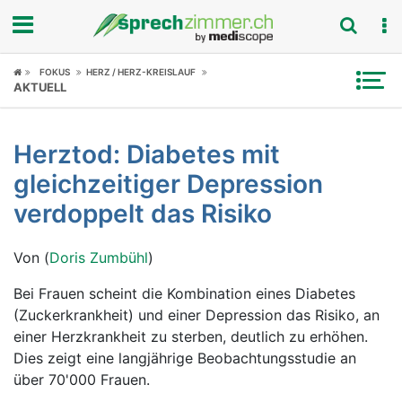
Fokus
FOKUS
HERZ / HERZ-KREISLAUF
AKTUELL
Krankheitsbilder
Herztod: Diabetes mit
Symptome
gleichzeitiger Depression
Untersuchungen
verdoppelt das Risiko
News
Von (
Doris Zumbühl
)
Ratgeber
Bei Frauen scheint die Kombination eines Diabetes
(Zuckerkrankheit) und einer Depression das Risiko, an
Rubriken
einer Herzkrankheit zu sterben, deutlich zu erhöhen.
Dies zeigt eine langjährige Beobachtungsstudie an
über 70'000 Frauen.