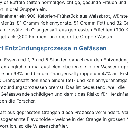
ty of Buffalo teilten normalgewichtige, gesunde Frauen un
 in drei Gruppen ein.
lnehmer ein 900-Kalorien-Frühstück aus Weissbrot, Würste
des Menüs: 81 Gramm Kohlenhydrate, 51 Gramm Fett und 32 
am zusätzlich Orangensaft aus gepressten Früchten (300 Ka
etränk (300 Kalorien) und die dritte Gruppe Wasser.
rt Entzündungsprozesse in Gefässen
em Essen und 1, 3 und 5 Stunden danach wurden Entzündun
anfänglich normal ausfielen, stiegen sie in der Wassergru
pe um 63% und bei der Orangensaftgruppe um 47% an. Ers
s Orangensaft den nach einem fett- und kohlenhydrahaltige
ntzündungsprozessen bremst. Das ist bedeutend, weil die
Gefässwände schädigen und damit das Risiko für Herzinfa
iben die Forscher.
aft aus gepressten Orangen diese Prozesse vermindert. Ver
- sogenannte Flavonoide - welche in der Orange in grossen
rtlich, so die Wissenschaftler.