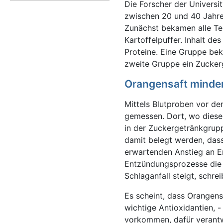
Die Forscher der Universi
zwischen 20 und 40 Jahren
Zunächst bekamen alle Tei
Kartoffelpuffer. Inhalt 
Proteine. Eine Gruppe bek
zweite Gruppe ein Zuckerg
Orangensaft minde
Mittels Blutproben vor d
gemessen. Dort, wo diese 
in der Zuckergetränkgrup
damit belegt werden, das
erwartenden Anstieg an E
Entzündungsprozesse die 
Schlaganfall steigt, schre
Es scheint, dass Orangens
wichtige Antioxidantien, 
vorkommen, dafür verantwo