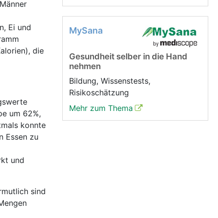
d Männer
n, Ei und
MySana
Gramm
lorien), die
Gesundheit selber in die Hand
nehmen
Bildung, Wissenstests,
Risikoschätzung
gswerte
Mehr zum Thema
ppe um 62%,
tmals konnte
n Essen zu
rkt und
mutlich sind
 Mengen