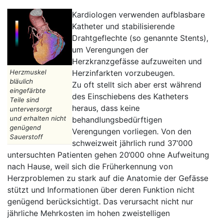
Kardiologen verwenden aufblasbare
Katheter und stabilisierende
Drahtgeflechte (so genannte Stents),
um Verengungen der
Herzkranzgefässe aufzuweiten und
Herzmuskel
Herzinfarkten vorzubeugen.
bläulich
Zu oft stellt sich aber erst während
eingefärbte
des Einschiebens des Katheters
Teile sind
heraus, dass keine
unterversorgt
und erhalten nicht
behandlungsbedürftigen
genügend
Verengungen vorliegen. Von den
Sauerstoff
schweizweit jährlich rund 37‘000
untersuchten Patienten gehen 20‘000 ohne Aufweitung
nach Hause, weil sich die Früherkennung von
Herzproblemen zu stark auf die Anatomie der Gefässe
stützt und Informationen über deren Funktion nicht
genügend berücksichtigt. Das verursacht nicht nur
jährliche Mehrkosten im hohen zweistelligen