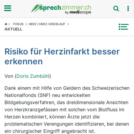
Fokus
FOKUS
HERZ / HERZ-KREISLAUF
AKTUELL
Krankheitsbilder
Risiko für Herzinfarkt besser
Symptome
erkennen
Untersuchungen
Von (
Doris Zumbühl
)
News
Dank einem mit Hilfe von Geldern des Schweizerischen
Nationalfonds (SNF) neu entwickelten
Ratgeber
Bildgebungsverfahren, das dreidimensionale Ansichten
von Herzkranzgefässen mit solchen vom Blutfluss im
Rubriken
Herzen kombiniert, können Ärzte jetzt die
problematischen Verengungen identifizieren, bei denen
ein chirurgischer Eingriff angebracht ist.