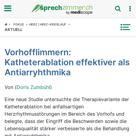
Fokus
FOKUS
HERZ / HERZ-KREISLAUF
AKTUELL
Krankheitsbilder
Vorhofflimmern:
Symptome
Katheterablation effektiver als
Untersuchungen
Antiarryhthmika
News
Von (
Doris Zumbühl
)
Ratgeber
Eine neue Studie untersuchte die Therapievariante der
Katheterablation bei anfallsartigen
Rubriken
Herzrhythmusstörungen im Bereich des Vorhofs und
belegte, dass der Eingriff die Beschwerden sowie die
Lebensqualität stärker verbesserte als die Behandlung
mit Antiarryhthmika.