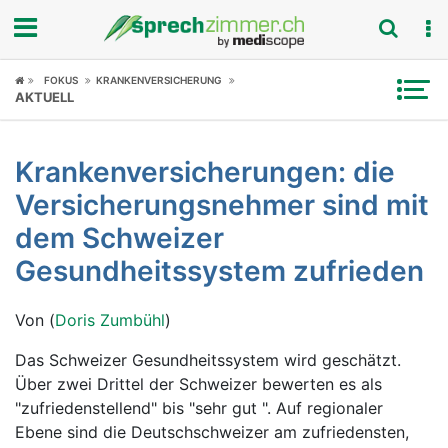
Fokus
FOKUS
KRANKENVERSICHERUNG
AKTUELL
Krankheitsbilder
Krankenversicherungen: die
Symptome
Versicherungsnehmer sind mit
Untersuchungen
dem Schweizer
Gesundheitssystem zufrieden
News
Von (
Doris Zumbühl
)
Ratgeber
Das Schweizer Gesundheitssystem wird geschätzt.
Rubriken
Über zwei Drittel der Schweizer bewerten es als
"zufriedenstellend" bis "sehr gut ". Auf regionaler
Ebene sind die Deutschschweizer am zufriedensten,