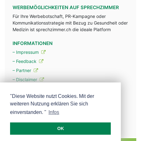
WERBEMÖGLICHKEITEN AUF SPRECHZIMMER
Für Ihre Werbebotschaft, PR-Kampagne oder
Kommunikationsstrategie mit Bezug zu Gesundheit oder
Medizin ist sprechzimmer.ch die ideale Platform
INFORMATIONEN
– Impressum
– Feedback
– Partner
– Disclaimer
– Datenschutzerklärung / Privacy Policy
"Diese Website nutzt Cookies. Mit der
weiteren Nutzung erklären Sie sich
– Werbung
einverstanden. "
Infos
– Mehr über unsere Experten
OK