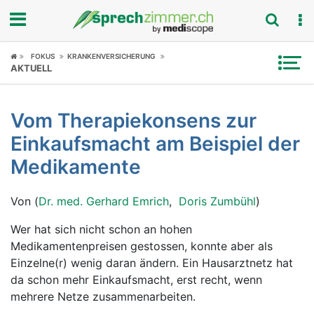
Fokus
FOKUS
KRANKENVERSICHERUNG
AKTUELL
Krankheitsbilder
Vom Therapiekonsens zur
Symptome
Einkaufsmacht am Beispiel der
Untersuchungen
Medikamente
News
Von (
Dr. med. Gerhard Emrich
,
Doris Zumbühl
)
Ratgeber
Wer hat sich nicht schon an hohen
Medikamentenpreisen gestossen, konnte aber als
Rubriken
Einzelne(r) wenig daran ändern. Ein Hausarztnetz hat
da schon mehr Einkaufsmacht, erst recht, wenn
mehrere Netze zusammenarbeiten.