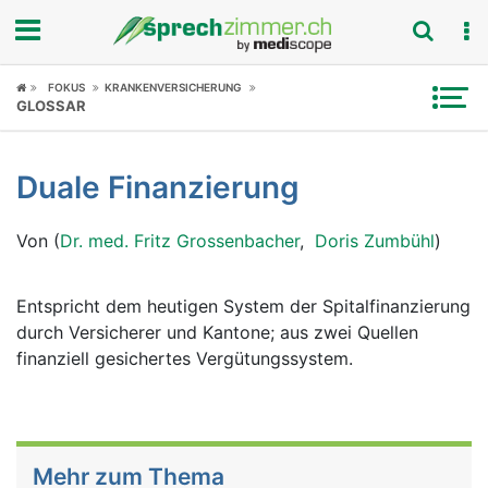
Fokus
FOKUS
KRANKENVERSICHERUNG
GLOSSAR
Krankheitsbilder
Duale Finanzierung
Symptome
Von (
Dr. med. Fritz Grossenbacher
,
Doris Zumbühl
)
Untersuchungen
News
Entspricht dem heutigen System der Spitalfinanzierung
durch Versicherer und Kantone; aus zwei Quellen
Ratgeber
finanziell gesichertes Vergütungssystem.
Rubriken
Mehr zum Thema