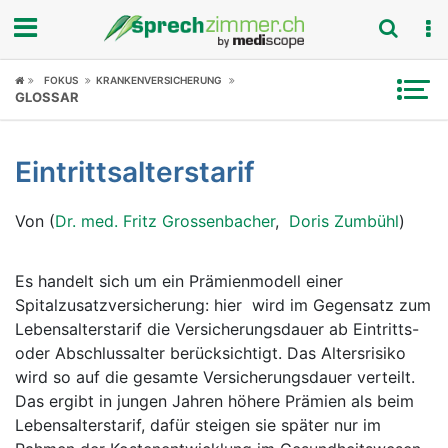
Fokus
FOKUS
KRANKENVERSICHERUNG
GLOSSAR
Krankheitsbilder
Eintrittsalterstarif
Symptome
Von (
Dr. med. Fritz Grossenbacher
,
Doris Zumbühl
)
Untersuchungen
News
Es handelt sich um ein Prämienmodell einer
Spitalzusatzversicherung: hier wird im Gegensatz zum
Ratgeber
Lebensalterstarif die Versicherungsdauer ab Eintritts-
oder Abschlussalter berücksichtigt. Das Altersrisiko
Rubriken
wird so auf die gesamte Versicherungsdauer verteilt.
Das ergibt in jungen Jahren höhere Prämien als beim
Lebensalterstarif, dafür steigen sie später nur im