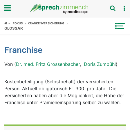
Fokus
FOKUS
KRANKENVERSICHERUNG
GLOSSAR
Krankheitsbilder
Franchise
Symptome
Von (
Dr. med. Fritz Grossenbacher
,
Doris Zumbühl
)
Untersuchungen
News
Kostenbeteiligung (Selbstbehalt) der versicherten
Person. Aktuell obligatorisch Fr. 300. pro Jahr. Die
Ratgeber
Versicherten haben aber die Möglichkeit, die Höhe der
Franchise unter Prämieneinsparung selber zu wählen.
Rubriken