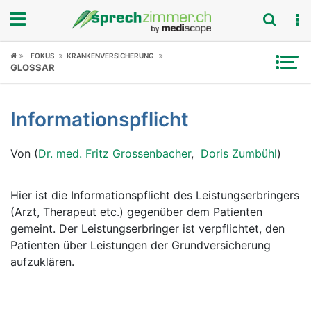
Fokus
FOKUS
KRANKENVERSICHERUNG
GLOSSAR
Krankheitsbilder
Informationspflicht
Symptome
Von (
Dr. med. Fritz Grossenbacher
,
Doris Zumbühl
)
Untersuchungen
News
Hier ist die Informationspflicht des Leistungserbringers
(Arzt, Therapeut etc.) gegenüber dem Patienten
Ratgeber
gemeint. Der Leistungserbringer ist verpflichtet, den
Patienten über Leistungen der Grundversicherung
Rubriken
aufzuklären.