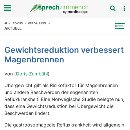
Fokus
FOKUS
VERDAUUNG
AKTUELL
Krankheitsbilder
Gewichtsreduktion verbessert
Symptome
Magenbrennen
Untersuchungen
Von (
Doris Zumbühl
)
News
Übergewicht gilt als Risikofaktor für Magenbrennen
und andere Beschwerden der sogenannten
Ratgeber
Refluxkrankheit. Eine Norwegische Studie belegte nun,
dass eine Gewichtsreduktion bei Übergewicht die
Rubriken
Beschwerden lindert.
Die gastroösophageale Refluxkrankheit wird allgemein