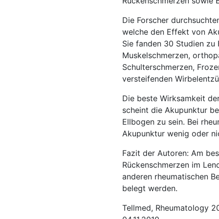
Rückenschmerzen sowie El
Die Forscher durchsuchte
welche den Effekt von Ak
Sie fanden 30 Studien zu
Muskelschmerzen, orthop
Schulterschmerzen, Frozen
versteifenden Wirbelentzü
Die beste Wirksamkeit de
scheint die Akupunktur b
Ellbogen zu sein. Bei rhe
Akupunktur wenig oder ni
Fazit der Autoren: Am bes
Rückenschmerzen im Lende
anderen rheumatischen B
belegt werden.
Tellmed, Rheumatology 