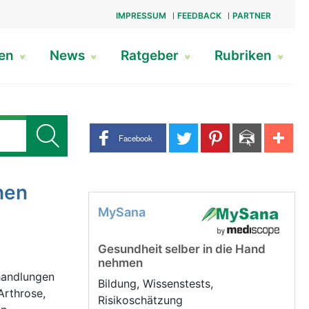
IMPRESSUM
FEEDBACK
PARTNER
gen
News
Ratgeber
Rubriken
Share buttons
Facebook
hen
MySana
Gesundheit selber in die Hand
nehmen
handlungen
Bildung, Wissenstests,
Arthrose,
Risikoschätzung