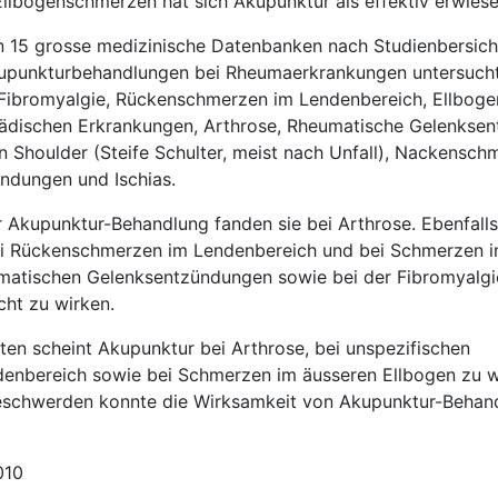
lbogenschmerzen hat sich Akupunktur als effektiv erwiese
n 15 grosse medizinische Datenbanken nach Studienbersic
upunkturbehandlungen bei Rheumaerkrankungen untersucht
 Fibromyalgie, Rückenschmerzen im Lendenbereich, Ellbog
ädischen Erkrankungen, Arthrose, Rheumatische Gelenksen
 Shoulder (Steife Schulter, meist nach Unfall), Nackensch
ndungen und Ischias.
r Akupunktur-Behandlung fanden sie bei Arthrose. Ebenfall
ei Rückenschmerzen im Lendenbereich und bei Schmerzen 
umatischen Gelenksentzündungen sowie bei der Fibromyalgie
cht zu wirken.
ten scheint Akupunktur bei Arthrose, bei unspezifischen
nbereich sowie bei Schmerzen im äusseren Ellbogen zu wi
eschwerden konnte die Wirksamkeit von Akupunktur-Behand
2010