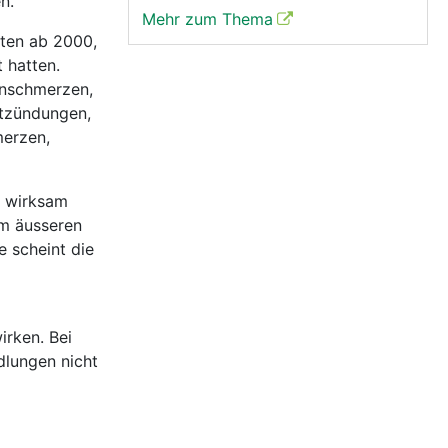
n.
Mehr zum Thema
hten ab 2000,
 hatten.
enschmerzen,
tzündungen,
merzen,
s wirksam
im äusseren
 scheint die
rken. Bei
lungen nicht