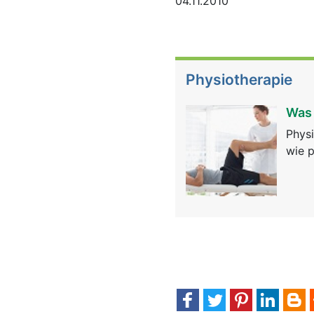
04.11.2010
Physiotherapie
Was 
Physi
wie p