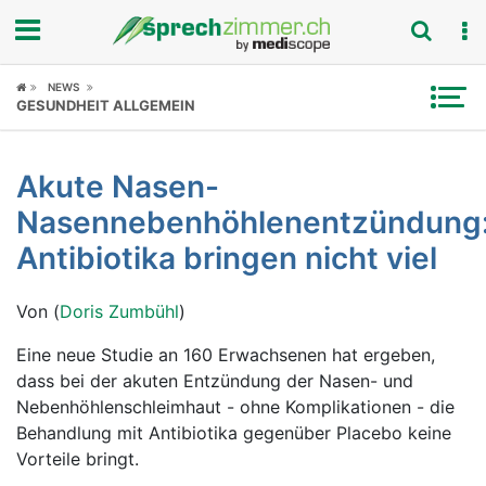
Fokus
NEWS
GESUNDHEIT ALLGEMEIN
Krankheitsbilder
Akute Nasen-
Symptome
Nasennebenhöhlenentzündung
Untersuchungen
Antibiotika bringen nicht viel
News
Von (
Doris Zumbühl
)
Ratgeber
Eine neue Studie an 160 Erwachsenen hat ergeben,
dass bei der akuten Entzündung der Nasen- und
Rubriken
Nebenhöhlenschleimhaut - ohne Komplikationen - die
Behandlung mit Antibiotika gegenüber Placebo keine
Vorteile bringt.