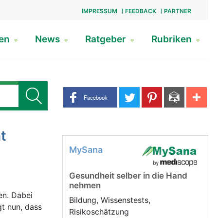
IMPRESSUM
FEEDBACK
PARTNER
gen
News
Ratgeber
Rubriken
Share buttons
Facebook
t
MySana
Gesundheit selber in die Hand
nehmen
en. Dabei
Bildung, Wissenstests,
gt nun, dass
Risikoschätzung