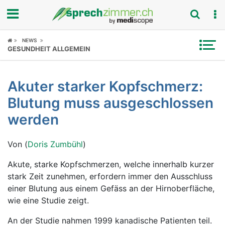
Fokus
NEWS
GESUNDHEIT ALLGEMEIN
Krankheitsbilder
Akuter starker Kopfschmerz:
Symptome
Blutung muss ausgeschlossen
Untersuchungen
werden
News
Von (
Doris Zumbühl
)
Ratgeber
Akute, starke Kopfschmerzen, welche innerhalb kurzer
stark Zeit zunehmen, erfordern immer den Ausschluss
Rubriken
einer Blutung aus einem Gefäss an der Hirnoberfläche,
wie eine Studie zeigt.
An der Studie nahmen 1999 kanadische Patienten teil.