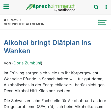
Fokus
NEWS
GESUNDHEIT ALLGEMEIN
Krankheitsbilder
Alkohol bringt Diätplan ins
Symptome
Wanken
Untersuchungen
Von (
Doris Zumbühl
)
News
Im Frühling sorgen sich viele um ihr Körpergewicht.
Wer seine Pfunde in Schach halten will, tut gut daran,
Ratgeber
Alkoholisches in der Energiebilanz zu berücksichtigen.
Denn Alkohol hilft Kilos anzusetzen.
Rubriken
Die Schweizerische Fachstelle für Alkohol- und andere
Drogenprobleme (SFA) rät, sich beim Alkoholkonsum