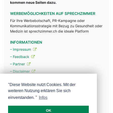
kommen neue Seiten dazu.
WERBEMÖGLICHKEITEN AUF SPRECHZIMMER
Für Ihre Werbebotschaft, PR-Kampagne oder
Kommunikationsstrategie mit Bezug zu Gesundheit oder
Medizin ist sprechzimmer.ch die ideale Platform
INFORMATIONEN
– Impressum
– Feedback
– Partner
– Disclaimer
– Datenschutzerklärung / Privacy Policy
"Diese Website nutzt Cookies. Mit der
weiteren Nutzung erklären Sie sich
– Werbung
einverstanden. "
Infos
– Mehr über unsere Experten
OK