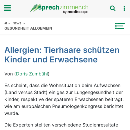
Fokus
NEWS
GESUNDHEIT ALLGEMEIN
Krankheitsbilder
Allergien: Tierhaare schützen
Symptome
Kinder und Erwachsene
Untersuchungen
Von (
Doris Zumbühl
)
News
Es scheint, dass die Wohnsituation beim Aufwachsen
(Land versus Stadt) einiges zur Lungengesundheit der
Ratgeber
Kinder, respektive der späteren Erwachsenen beiträgt,
wie am europäischen Pneumologenkongress berichtet
Rubriken
wurde.
Die Experten stellten verschiedene Studienresultate