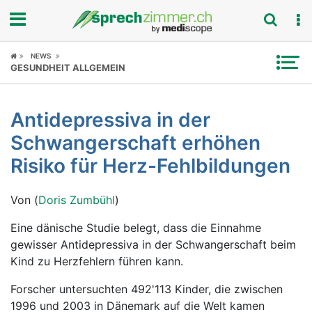
Fokus
NEWS
GESUNDHEIT ALLGEMEIN
Krankheitsbilder
Antidepressiva in der
Symptome
Schwangerschaft erhöhen
Untersuchungen
Risiko für Herz-Fehlbildungen
News
Von (
Doris Zumbühl
)
Ratgeber
Eine dänische Studie belegt, dass die Einnahme
gewisser Antidepressiva in der Schwangerschaft beim
Rubriken
Kind zu Herzfehlern führen kann.
Forscher untersuchten 492'113 Kinder, die zwischen
1996 und 2003 in Dänemark auf die Welt kamen