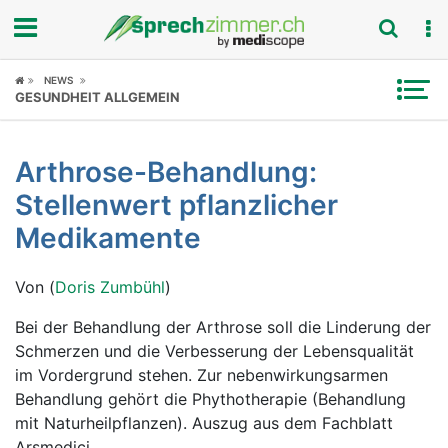
Fokus
NEWS
GESUNDHEIT ALLGEMEIN
Krankheitsbilder
Arthrose-Behandlung:
Symptome
Stellenwert pflanzlicher
Untersuchungen
Medikamente
News
Von (
Doris Zumbühl
)
Ratgeber
Bei der Behandlung der Arthrose soll die Linderung der
Schmerzen und die Verbesserung der Lebensqualität
Rubriken
im Vordergrund stehen. Zur nebenwirkungsarmen
Behandlung gehört die Phythotherapie (Behandlung
mit Naturheilpflanzen). Auszug aus dem Fachblatt
Arsmedici.