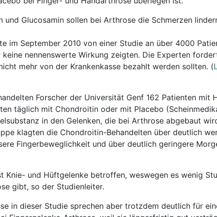
cebo bei Finger- und Handarthrose überlegen ist.
n und Glucosamin sollen bei Arthrose die Schmerzen linde
te im September 2010 von einer Studie an über 4000 Pati
 keine nennenswerte Wirkung zeigten. Die Experten forder
 nicht mehr von der Krankenkasse bezahlt werden sollten. (
ehandelten Forscher der Universität Genf 162 Patienten mit 
en täglich mit Chondroitin oder mit Placebo (Scheinmedik
pelsubstanz in den Gelenken, die bei Arthrose abgebaut wir
ppe klagten die Chondroitin-Behandelten über deutlich we
ere Fingerbeweglichkeit und über deutlich geringere Morge
st Knie- und Hüftgelenke betroffen, weswegen es wenig Stu
e gibt, so der Studienleiter.
se in dieser Studie sprechen aber trotzdem deutlich für ein