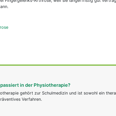
 Fingergelenks-Arthrose, weil sie längerfristig gut verträg
kann.
hrose
passiert in der Physiotherapie?
otherapie gehört zur Schulmedizin und ist sowohl ein ther
räventives Verfahren.