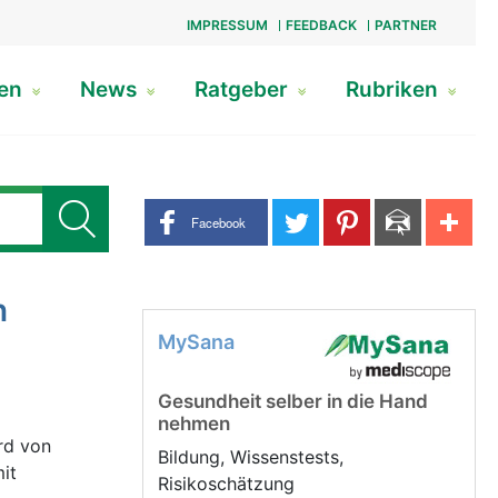
IMPRESSUM
FEEDBACK
PARTNER
gen
News
Ratgeber
Rubriken
Share buttons
Facebook
n
MySana
Gesundheit selber in die Hand
nehmen
rd von
Bildung, Wissenstests,
it
Risikoschätzung