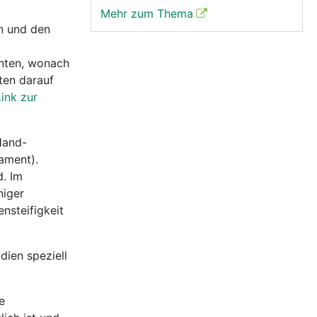
Mehr zum Thema
rn und den
enten, wonach
ten darauf
Link zur
Hand-
ament).
d. Im
niger
nsteifigkeit
dien speziell
e