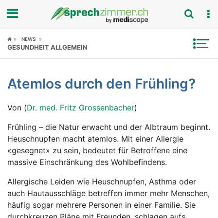
Fokus
NEWS
GESUNDHEIT ALLGEMEIN
Krankheitsbilder
Atemlos durch den Frühling?
Symptome
Von (
Dr. med. Fritz Grossenbacher
)
Untersuchungen
Frühling – die Natur erwacht und der Albtraum beginnt.
News
Heuschnupfen macht atemlos. Mit einer Allergie
«gesegnet» zu sein, bedeutet für Betroffene eine
Ratgeber
massive Einschränkung des Wohlbefindens.
Rubriken
Allergische Leiden wie Heuschnupfen, Asthma oder
auch Hautausschläge betreffen immer mehr Menschen,
häufig sogar mehrere Personen in einer Familie. Sie
durchkreuzen Pläne mit Freunden, schlagen aufs