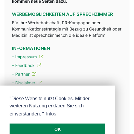
kommen neue Seiten dazu.
WERBEMÖGLICHKEITEN AUF SPRECHZIMMER
Für Ihre Werbebotschaft, PR-Kampagne oder
Kommunikationsstrategie mit Bezug zu Gesundheit oder
Medizin ist sprechzimmer.ch die ideale Platform
INFORMATIONEN
– Impressum
– Feedback
– Partner
– Disclaimer
– Datenschutzerklärung / Privacy Policy
"Diese Website nutzt Cookies. Mit der
weiteren Nutzung erklären Sie sich
– Werbung
einverstanden. "
Infos
– Mehr über unsere Experten
OK