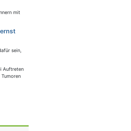
nnern mit
 ernst
afür sein,
i Auftreten
n Tumoren