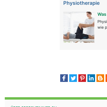
Physiotherapie
Was 
Physi
wie p