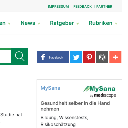
IMPRESSUM
FEEDBACK
PARTNER
gen
News
Ratgeber
Rubriken
Share buttons
Facebook
MySana
Gesundheit selber in die Hand
nehmen
Studie hat
Bildung, Wissenstests,
.
Risikoschätzung