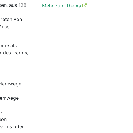
ten, aus 128
Mehr zum Thema
treten von
Anus,
tome als
r des Darms,
 Harnwege
Atemwege
-
uen.
Darms oder