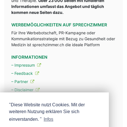
und Therapie.
Über 23'000 Seiten mit fundlerten
Informationen umfasst das Angebot und täglich
kommen neue Seiten dazu.
WERBEMÖGLICHKEITEN AUF SPRECHZIMMER
Für Ihre Werbebotschaft, PR-Kampagne oder
Kommunikationsstrategie mit Bezug zu Gesundheit oder
Medizin ist sprechzimmer.ch die ideale Platform
INFORMATIONEN
– Impressum
– Feedback
– Partner
– Disclaimer
– Datenschutzerklärung / Privacy Policy
"Diese Website nutzt Cookies. Mit der
weiteren Nutzung erklären Sie sich
– Werbung
einverstanden. "
Infos
– Mehr über unsere Experten