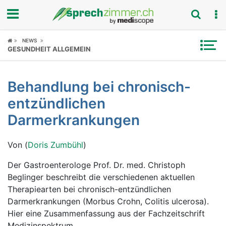
Fokus
NEWS
GESUNDHEIT ALLGEMEIN
Krankheitsbilder
Behandlung bei chronisch-
Symptome
entzündlichen
Untersuchungen
Darmerkrankungen
News
Von (
Doris Zumbühl
)
Ratgeber
Der Gastroenterologe Prof. Dr. med. Christoph
Beglinger beschreibt die verschiedenen aktuellen
Rubriken
Therapiearten bei chronisch-entzündlichen
Darmerkrankungen (Morbus Crohn, Colitis ulcerosa).
Hier eine Zusammenfassung aus der Fachzeitschrift
Medizinspektrum.