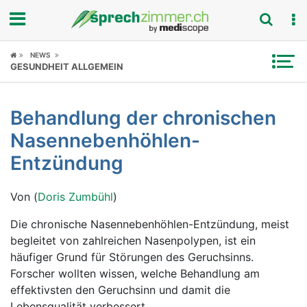
Fokus
NEWS
GESUNDHEIT ALLGEMEIN
Krankheitsbilder
Behandlung der chronischen
Symptome
Nasennebenhöhlen-
Untersuchungen
Entzündung
News
Von (
Doris Zumbühl
)
Ratgeber
Die chronische Nasennebenhöhlen-Entzündung, meist
begleitet von zahlreichen Nasenpolypen, ist ein
Rubriken
häufiger Grund für Störungen des Geruchsinns.
Forscher wollten wissen, welche Behandlung am
effektivsten den Geruchsinn und damit die
Lebensqualität verbessert.