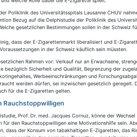
und welche Rolle dabei die E-Zigarette spielt.
 der Poliklinik des Universitätsspitals Lausanne CHUV nah
ion Bezug auf die Delphistudie der Poliklinik des Universit
Welche gesetzlichen Bestimmungen sollen in der Schweiz fü
nig, dass der E-Zigarettenmarkt liberalisiert und E-Zigaret
Voraussetzungen in der Schweiz käuflich sein müssten.
esetzlichen Rahmen vor: Verkauf nur an Erwachsene, streng
 bezüglich Sicherheit und Qualität, Begrenzung der zugel
Nikotingehaltes, Werbeeinschränkungen und Forschungsabga
raucht werden dürfen, sei inzwischen gesetzlich geregelt. 
h für die E-Zigaretten gelten.
n Rauchstoppwilligen
istudie, Prof. Dr. med. Jacques Cornuz, könne der Wechsel 
 für den Rauchstoppwilligen eine Motivationshilfe sein. Ab
, dass der Konsum von tabakhaltigen E-Zigaretten, das Ris