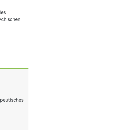
des
ychischen
apeutisches