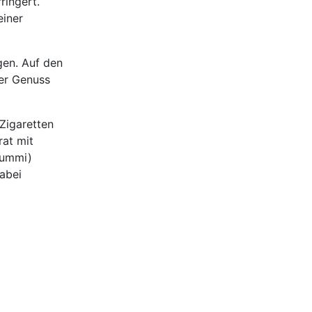
ringert.
einer
gen. Auf den
der Genuss
Zigaretten
rat mit
gummi)
abei