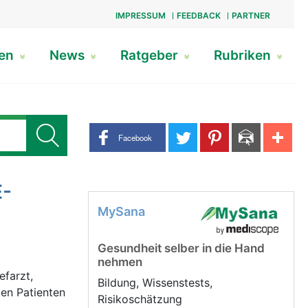
IMPRESSUM
FEEDBACK
PARTNER
gen
News
Ratgeber
Rubriken
Share buttons
Facebook
E-
MySana
Gesundheit selber in die Hand
nehmen
efarzt,
Bildung, Wissenstests,
gen Patienten
Risikoschätzung