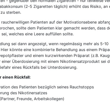
en - gegenüber den normalen Zigaretten - nur teilweise ver
abakkonsum (2-5 Zigaretten täglich) erhöht das Risiko, an 
zu sterben.
raucherwilligen Patienten auf der Motivationsebene abfan
prochen, sollte dem Patienten klar gemacht werden, dass 
sei, welches eine Leere auffüllen sollte.
dlung sei dann angezeigt, wenn regelmässig mehr als 5-10 
 Hier könnte eine kombinierte Behandlung aus einem Präpa
 Depotpflaster und einem kurzwirkenden Präparat (z.B. Kau
r einer Überdosierung mit einem Nikotinersatzprodukt sei d
 Gefahr eines Rückfalls bei Unterdosierung.
 einen Rückfall:
ation des Patienten bezüglich seines Rauchstopps
rung des Nikotinersatzes
Partner, Freunde, Arbeitskollegen)