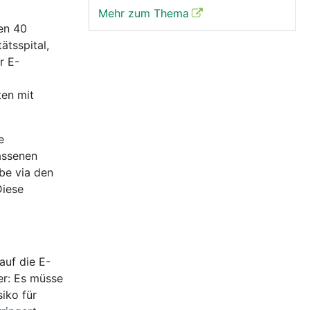
Mehr zum Thema
men 40
ätsspital,
r E-
ten mit
e
assenen
be via den
Diese
auf die E-
er: Es müsse
iko für