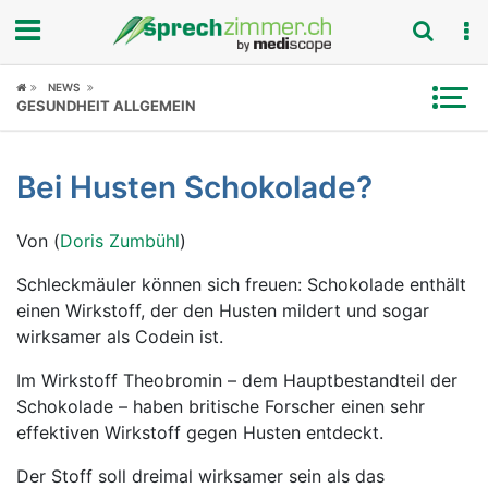
Fokus
NEWS
GESUNDHEIT ALLGEMEIN
Krankheitsbilder
Bei Husten Schokolade?
Symptome
Von (
Doris Zumbühl
)
Untersuchungen
Schleckmäuler können sich freuen: Schokolade enthält
News
einen Wirkstoff, der den Husten mildert und sogar
wirksamer als Codein ist.
Ratgeber
Im Wirkstoff Theobromin – dem Hauptbestandteil der
Rubriken
Schokolade – haben britische Forscher einen sehr
effektiven Wirkstoff gegen Husten entdeckt.
Der Stoff soll dreimal wirksamer sein als das