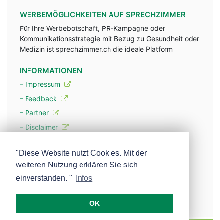
WERBEMÖGLICHKEITEN AUF SPRECHZIMMER
Für Ihre Werbebotschaft, PR-Kampagne oder
Kommunikationsstrategie mit Bezug zu Gesundheit oder
Medizin ist sprechzimmer.ch die ideale Platform
INFORMATIONEN
– Impressum
– Feedback
– Partner
– Disclaimer
– Datenschutzerklärung / Privacy Policy
"Diese Website nutzt Cookies. Mit der
weiteren Nutzung erklären Sie sich
– Werbung
einverstanden. "
Infos
– Mehr über unsere Experten
OK