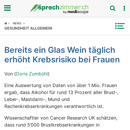
Fokus
NEWS
GESUNDHEIT ALLGEMEIN
Krankheitsbilder
Bereits ein Glas Wein täglich
Symptome
erhöht Krebsrisiko bei Frauen
Untersuchungen
Von (
Doris Zumbühl
)
News
Eine Auswertung von Daten von über 1 Mio. Frauen
ergab, dass Alkohol für rund 13 Prozent aller Brust-,
Ratgeber
Leber-, Mastdarm-, Mund und
Rachenkrebserkrankungen verantwortlich ist.
Rubriken
Wissenschaftler von Cancer Research UK schätzen,
dass rund 5’000 Brustkrebserkrankungen in