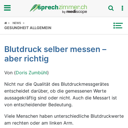
Fokus
NEWS
GESUNDHEIT ALLGEMEIN
Krankheitsbilder
Blutdruck selber messen –
Symptome
aber richtig
Untersuchungen
Von (
Doris Zumbühl
)
News
Nicht nur die Qualität des Blutdruckmessgerätes
entscheidet darüber, ob die gemessenen Werte
Ratgeber
aussagekräftig sind oder nicht. Auch die Messart ist
von entscheidender Bedeutung.
Rubriken
Viele Menschen haben unterschiedliche Blutdruckwerte
am rechten oder am linken Arm.