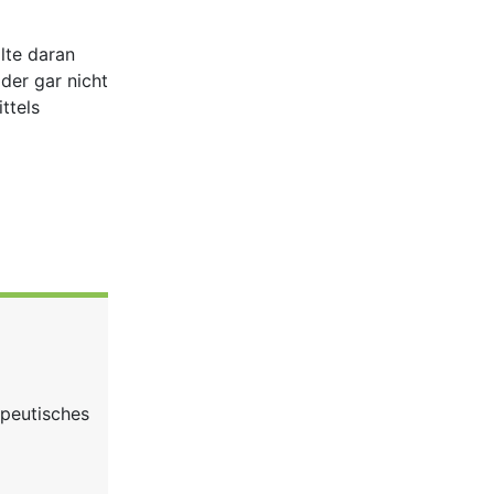
lte daran
der gar nicht
ttels
apeutisches