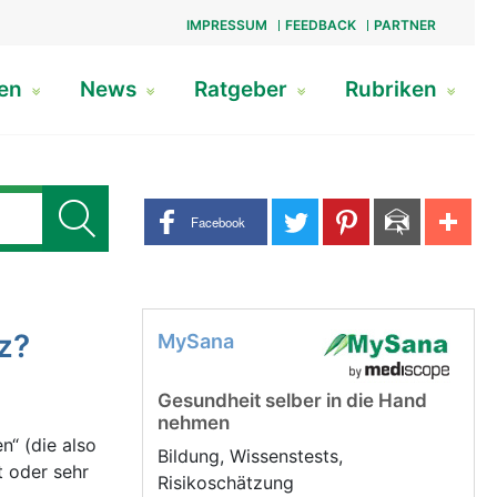
IMPRESSUM
FEEDBACK
PARTNER
gen
News
Ratgeber
Rubriken
Share buttons
Facebook
z?
MySana
Gesundheit selber in die Hand
nehmen
n“ (die also
Bildung, Wissenstests,
t oder sehr
Risikoschätzung