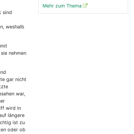
Mehr zum Thema
 sind
en, weshalb
 mit
 sie nehmen
end
te gar nicht
tzte
esehen war,
ser
f wird in
uf längere
htig ist zu
ten oder ob