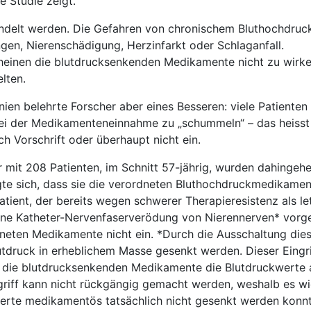
e Studie zeigt.
delt werden. Die Gefahren von chronischem Bluthochdruck
en, Nierenschädigung, Herzinfarkt oder Schlaganfall.
heinen die blutdrucksenkenden Medikamente nicht zu wirk
elten.
nien belehrte Forscher aber eines Besseren: viele Patienten
ei der Medikamenteneinnahme zu „schummeln“ – das heisst
h Vorschrift oder überhaupt nicht ein.
 mit 208 Patienten, im Schnitt 57-jährig, wurden dahingeh
igte sich, dass sie die verordneten Bluthochdruckmedikamen
atient, der bereits wegen schwerer Therapieresistenz als le
eine Katheter-Nervenfaserverödung von Nierennerven* vorg
neten Medikamente nicht ein. *Durch die Ausschaltung die
tdruck in erheblichem Masse gesenkt werden. Dieser Eingrif
die blutdrucksenkenden Medikamente die Blutdruckwerte a
ngriff kann nicht rückgängig gemacht werden, weshalb es wic
werte medikamentös tatsächlich nicht gesenkt werden konn