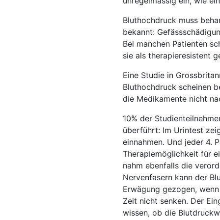
unregelmässig ein, wie ein
Bluthochdruck muss behan
bekannt: Gefässschädigung
Bei manchen Patienten sc
sie als therapieresistent g
Eine Studie in Grossbritan
Bluthochdruck scheinen b
die Medikamente nicht nac
10% der Studienteilnehmer
überführt: Im Urintest ze
einnahmen. Und jeder 4. P
Therapiemöglichkeit für 
nahm ebenfalls die verord
Nervenfasern kann der Blu
Erwägung gezogen, wenn 
Zeit nicht senken. Der Ei
wissen, ob die Blutdruck