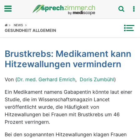
Fokus
NEWS
GESUNDHEIT ALLGEMEIN
Krankheitsbilder
Brustkrebs: Medikament kann
Symptome
Hitzewallungen vermindern
Untersuchungen
Von (
Dr. med. Gerhard Emrich
,
Doris Zumbühl
)
News
Ein Medikament namens Gabapentin könnte laut einer
Studie, die im Wissenschaftsmagazin Lancet
Ratgeber
veröffentlicht wurde, die Häufigkeit von
Hitzewallungen bei Frauen mit Brustkrebs um 46
Rubriken
Prozent verringern.
Bei den sogenannten Hitzewallungen klagen Frauen